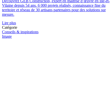
Découvrez GEB Construction, expert en maîtrise d’œuvre en Ille-et-
Vilaine depuis 54 ans. 6 000 projets réalisés, connaissance fine du
territoire et réseau de 30 artisans partenaires pour des solutions sur
mesure.
Lire plus
Catégorie
Conseils & inspirations
Image